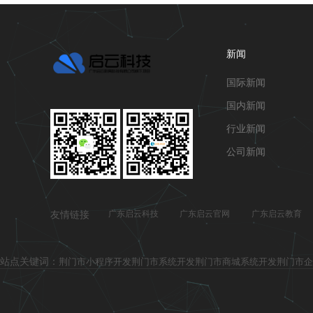
新闻
国际新闻
国内新闻
行业新闻
公司新闻
友情链接
广东启云科技
广东启云官网
广东启云教育
站点关键词：
荆门市小程序开发
荆门市系统开发
荆门市商城系统开发
荆门市企