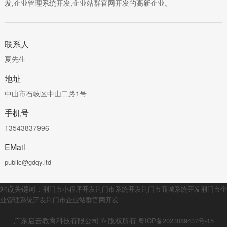
发,企业管理系统开发,企业站群官网开发的高新企业。
联系人
夏先生
地址
中山市石岐区中山二路1号
手机号
13543837996
EMail
public@gdqy.ltd
站点关键词：
荆门市小程序开发
荆门市系统开发
荆门市商城系统开发
荆门市企
业管理系统开发
荆门市企业站群官网开发
广东启云教育科技有限公司 © 版权所有
粤ICP备2023089437号-15